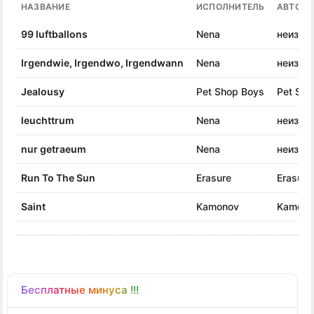
НАЗВАНИЕ
ИСПОЛНИТЕЛЬ
АВТОР 
99 luftballons
Nena
неизве
Irgendwie, Irgendwo, Irgendwann
Nena
неизве
Jealousy
Pet Shop Boys
Pet Sho
leuchttrum
Nena
неизве
nur getraeum
Nena
неизве
Run To The Sun
Erasure
Erasure
Saint
Kamonov
Kamono
Бесплатные минуса !!!