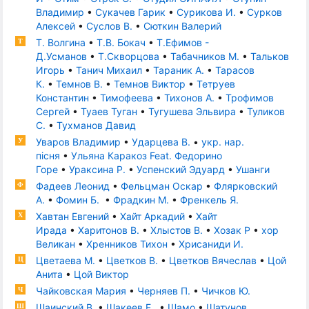
Владимир
•
Сукачев Гарик
•
Сурикова И.
•
Сурков
Алексей
•
Суслов В.
•
Сюткин Валерий
Т. Волгина
•
Т.В. Бокач
•
Т.Ефимов -
Т
Д.Усманов
•
Т.Скворцова
•
Табачников М.
•
Тальков
Игорь
•
Танич Михаил
•
Тараник А.
•
Тарасов
К.
•
Темнов В.
•
Темнов Виктор
•
Тетруев
Константин
•
Тимофеева
•
Тихонов А.
•
Трофимов
Сергей
•
Туаев Туган
•
Тугушева Эльвира
•
Туликов
С.
•
Тухманов Давид
Уваров Владимир
•
Ударцева В.
•
укр. нар.
У
пісня
•
Ульяна Каракоз Feat. Федорино
Горе
•
Ураксина Р.
•
Успенский Эдуард
•
Ушанги
Фадеев Леонид
•
Фельцман Оскар
•
Флярковский
Ф
А.
•
Фомин Б.
•
Фрадкин М.
•
Френкель Я.
Хавтан Евгений
•
Хайт Аркадий
•
Хайт
Х
Ирада
•
Харитонов В.
•
Хлыстов В.
•
Хозак Р
•
хор
Великан
•
Хренников Тихон
•
Хрисаниди И.
Цветаева М.
•
Цветков В.
•
Цветков Вячеслав
•
Цой
Ц
Анита
•
Цой Виктор
Чайковская Мария
•
Черняев П.
•
Чичков Ю.
Ч
Шаинский В.
•
Шакеев Е.
•
Шамо
•
Шатунов
Ш