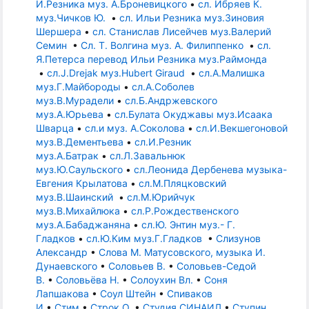
И.Резника муз. А.Броневицкого
•
сл. Ибряев К.
муз.Чичков Ю.
•
сл. Ильи Резника муз.Зиновия
Шершера
•
сл. Станислав Лисейчев муз.Валерий
Семин
•
Сл. Т. Волгина муз. А. Филиппенко
•
сл.
Я.Петерса перевод Ильи Резника муз.Раймонда
•
сл.J.Drejak муз.Hubert Giraud
•
сл.А.Малишка
муз.Г.Майбороды
•
сл.А.Соболев
муз.В.Мурадели
•
сл.Б.Андржевского
муз.А.Юрьева
•
сл.Булата Окуджавы муз.Исаака
Шварца
•
сл.и муз. А.Соколова
•
сл.И.Векшегоновой
муз.В.Дементьева
•
сл.И.Резник
муз.А.Батрак
•
сл.Л.Завальнюк
муз.Ю.Саульского
•
сл.Леонида Дербенева музыка-
Евгения Крылатова
•
сл.М.Пляцковский
муз.В.Шаинский
•
сл.М.Юрийчук
муз.В.Михайлюка
•
сл.Р.Рождественского
муз.А.Бабаджаняна
•
сл.Ю. Энтин муз.- Г.
Гладков
•
сл.Ю.Ким муз.Г.Гладков
•
Слизунов
Александр
•
Слова М. Матусовского, музыка И.
Дунаевского
•
Соловьев В.
•
Соловьев-Седой
В.
•
Соловьёва Н.
•
Солоухин Вл.
•
Соня
Лапшакова
•
Соул Штейн
•
Спиваков
И
•
Стим
•
Строк О.
•
Студия СИНАИЛ
•
Ступин