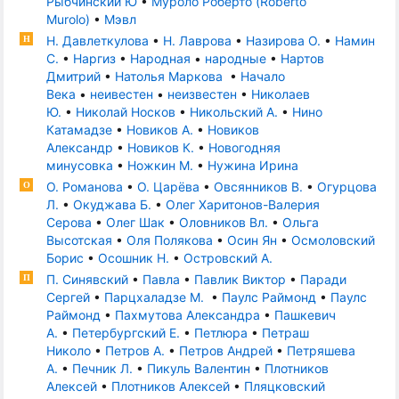
Рыбчинский Ю
•
Муроло Роберто (Roberto
Murolo)
•
Мэвл
Н. Давлеткулова
•
Н. Лаврова
•
Назирова О.
•
Намин
Н
С.
•
Наргиз
•
Народная
•
народные
•
Нартов
Дмитрий
•
Натолья Маркова
•
Начало
Века
•
неивестен
•
неизвестен
•
Николаев
Ю.
•
Николай Носков
•
Никольский А.
•
Нино
Катамадзе
•
Новиков А.
•
Новиков
Александр
•
Новиков К.
•
Новогодняя
минусовка
•
Ножкин М.
•
Нужина Ирина
О. Романова
•
О. Царёва
•
Овсянников В.
•
Огурцова
О
Л.
•
Окуджава Б.
•
Олег Харитонов-Валерия
Серова
•
Олег Шак
•
Оловников Вл.
•
Ольга
Высотская
•
Оля Полякова
•
Осин Ян
•
Осмоловский
Борис
•
Осошник Н.
•
Островский А.
П. Синявский
•
Павла
•
Павлик Виктор
•
Паради
П
Сергей
•
Парцхаладзе М.
•
Паулс Раймонд
•
Паулс
Раймонд
•
Пахмутова Александра
•
Пашкевич
А.
•
Петербургский Е.
•
Петлюра
•
Петраш
Николо
•
Петров А.
•
Петров Андрей
•
Петряшева
А.
•
Печник Л.
•
Пикуль Валентин
•
Плотников
Алексей
•
Плотников Алексей
•
Пляцковский