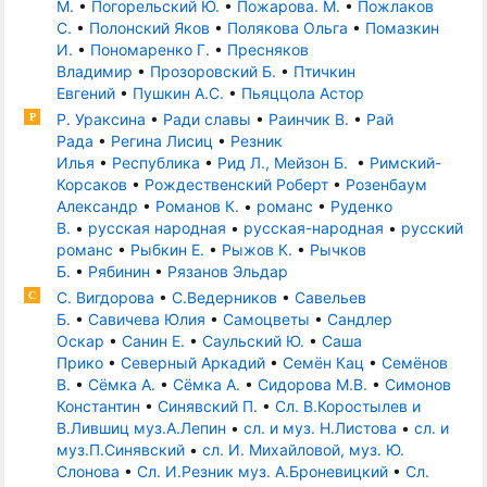
М.
•
Погорельский Ю.
•
Пожарова. М.
•
Пожлаков
С.
•
Полонский Яков
•
Полякова Ольга
•
Помазкин
И.
•
Пономаренко Г.
•
Пресняков
Владимир
•
Прозоровский Б.
•
Птичкин
Евгений
•
Пушкин А.С.
•
Пьяццола Астор
Р. Ураксина
•
Ради славы
•
Раинчик В.
•
Рай
Р
Рада
•
Регина Лисиц
•
Резник
Илья
•
Республика
•
Рид Л., Мейзон Б.
•
Римский-
Корсаков
•
Рождественский Роберт
•
Розенбаум
Александр
•
Романов К.
•
романс
•
Руденко
В.
•
русская народная
•
русская-народная
•
русский
романс
•
Рыбкин Е.
•
Рыжов К.
•
Рычков
Б.
•
Рябинин
•
Рязанов Эльдар
С. Вигдорова
•
С.Ведерников
•
Савельев
С
Б.
•
Савичева Юлия
•
Самоцветы
•
Сандлер
Оскар
•
Санин Е.
•
Саульский Ю.
•
Саша
Прико
•
Северный Аркадий
•
Семён Кац
•
Семёнов
В.
•
Сёмка А.
•
Сёмка А.
•
Сидорова М.В.
•
Симонов
Константин
•
Синявский П.
•
Сл. В.Коростылев и
В.Лившиц муз.А.Лепин
•
сл. и муз. Н.Листова
•
сл. и
муз.П.Синявский
•
сл. И. Михайловой, муз. Ю.
Слонова
•
Сл. И.Резник муз. А.Броневицкий
•
Сл.