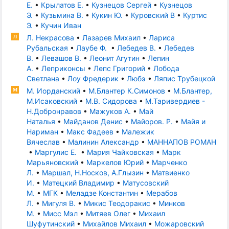
Е.
•
Крылатов Е.
•
Кузнецов Сергей
•
Кузнецов
Э.
•
Кузьмина В.
•
Кукин Ю.
•
Куровский В
•
Куртис
Э.
•
Кучин Иван
Л. Некрасова
•
Лазарев Михаил
•
Лариса
Л
Рубальская
•
Лаубе Ф.
•
Лебедев В.
•
Лебедев
В.
•
Левашов В.
•
Леонит Агутин
•
Лепин
А.
•
Леприконсы
•
Лепс Григорий
•
Лобода
Светлана
•
Лоу Фредерик
•
Любэ
•
Ляпис Трубецкой
М. Иорданский
•
М.Блантер К.Симонов
•
М.Блантер,
М
М.Исаковский
•
М.В. Сидорова
•
М.Таривердиев -
Н.Добронравов
•
Мажуков А.
•
Май
Наталья
•
Майданов Денис
•
Майоров. Р.
•
Майя и
Нариман
•
Макс Фадеев
•
Малежик
Вячеслав
•
Малинин Александр
•
МАННАПОВ РОМАН
•
Маргулис Е.
•
Мария Чайковская
•
Марк
Марьяновский
•
Маркелов Юрий
•
Марченко
Л.
•
Маршал, Н.Носков, А.Глызин
•
Матвиенко
И.
•
Матецкий Владимир
•
Матусовский
М.
•
МГК
•
Меладзе Константин
•
Мерабов
Л.
•
Мигуля В.
•
Микис Теодоракис
•
Минков
М.
•
Мисс Мэл
•
Митяев Олег
•
Михаил
Шуфутинский
•
Михайлов Михаил
•
Можаровский