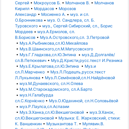
Сергей
•
Мокроусов Б.
•
Молчанов В.
•
Молчанов
Кирилл
•
Мордасов
•
Морозов
Александр
•
Мосиенко А.
•
муз. и сл.
О.Бронникова
•
муз. О. Сандлера, сл. Б.
Туровского
•
муз., Сергей Сибирский, сл., Борис
Мордеев
•
муз.А.Ермолов, сл.
В.Борисов
•
Муз.А.Островского,сл. З.Петровой
•
Муз.А.Рыбникова,сл.Ю.Михайлова
•
Муз.В.Шаинского,сл.М.Матусовского
•
Муз.Г.Гладкова,сл.Ю.Энтина
•
муз.Д.Долгалёв/
сл.В.Петюкевич
•
Муз.Д.Кристи,русс.текст И.Резника
•
Муз.Е.Крылатова,сл.Ю.Энтина
•
Муз.и
сл.Л.Марченко
•
Муз.Л.Подешть,русск.текст
Л.Лукьянова
•
Муз.Л.Семёновой,сл.Н.Найдёновой
•
муз.М.Дунаевского, сл.Н.Олева
•
Муз.М.Старокадомского, сл.А.Барто
•
муз.Н.Галабурда
сл.С.Корнієнко
•
Муз.О.Юдахиной, сл.Н.Соловьёвой
•
муз.Р.Паулса,сл.Аспазии
•
Муз.Э.Ханка,сл.Ю.Векшегоновой
•
муз.Э.Ханок,
сл.Ю.Векшегоновой
•
Музыка: Е. Жарковский, стихи:
К. Ваншенкин
•
Музыкантова Т.
•
Мулявин.В.