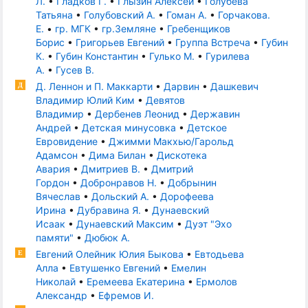
Л.
•
Гладков Г.
•
Глызин Алексей
•
Голубева
Татьяна
•
Голубовский А.
•
Гоман А.
•
Горчакова.
Е.
•
гр. МГК
•
гр.Земляне
•
Гребенщиков
Борис
•
Григорьев Евгений
•
Группа Встреча
•
Губин
К.
•
Губин Константин
•
Гулько М.
•
Гурилева
А.
•
Гусев В.
Д. Леннон и П. Маккарти
•
Дарвин
•
Дашкевич
Д
Владимир Юлий Ким
•
Девятов
Владимир
•
Дербенев Леонид
•
Державин
Андрей
•
Детская минусовка
•
Детское
Евровидение
•
Джимми Макхью/Гарольд
Адамсон
•
Дима Билан
•
Дискотека
Авария
•
Дмитриев В.
•
Дмитрий
Гордон
•
Добронравов Н.
•
Добрынин
Вячеслав
•
Дольский А.
•
Дорофеева
Ирина
•
Дубравина Я.
•
Дунаевский
Исаак
•
Дунаевский Максим
•
Дуэт "Эхо
памяти"
•
Дюбюк А.
Евгений Олейник Юлия Быкова
•
Евтодьева
Е
Алла
•
Евтушенко Евгений
•
Емелин
Николай
•
Еремеева Екатерина
•
Ермолов
Александр
•
Ефремов И.