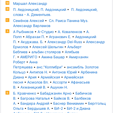
Маршал Александр
М
П. Аедоницкий, П. Аедоницкий
•
П. Аедоницкий,
П
слова - А. Дементьев.
Семёнов Алексей
•
Сл. Раиса Панина Муз.
С
Александр Варламов
А Рыбников
•
А-Студио
•
А. Коваленков
•
А.
А
Попп
•
Абрахаи П.
•
Агранович Е.
•
Аедоницкий
П.
•
Акуджава. Б.
•
Александр Dei-Russ
•
Александр
Ермолов
•
Алексей Шелыгин
•
Альберт
Бебпиев
•
альбин столяров
•
Алябьев
Г.
•
АМЕРИГО
•
Амина Башар
•
Амирханян
Роберт
•
Анна
Петряшева
•
анс."Коллибри"
•
ансамбль Золотое
Кольцо
•
Антипов Н.
•
Антонов Юрий
•
Арбенина
Диана
•
Ария
•
Армейская
•
Армейская
песня
•
Асмолов Вл.
•
Ассорти
•
Афанасьев
В.
•
Ахманицкий В.
•
Ашукин Н.
Б. Кравченко
•
Бабаджанян Арно
•
Бабичков
Б
В.
•
Багрова Наталья
•
Байков В.
•
Балбеков
А.
•
Бандера Андрей
•
Баснер Вениамин
•
Берггольц
Ольга
•
Бердышев А.
•
БИ-2
•
БИ-2 и Диана