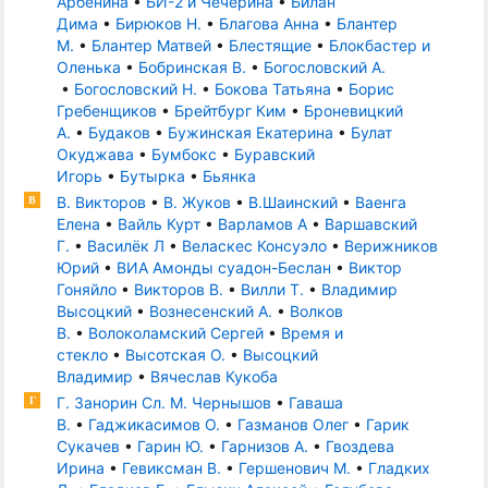
Арбенина
•
БИ-2 и Чечерина
•
Билан
Дима
•
Бирюков Н.
•
Благова Анна
•
Блантер
М.
•
Блантер Матвей
•
Блестящие
•
Блокбастер и
Оленька
•
Бобринская В.
•
Богословский А.
•
Богословский Н.
•
Бокова Татьяна
•
Борис
Гребенщиков
•
Брейтбург Ким
•
Броневицкий
А.
•
Будаков
•
Бужинская Екатерина
•
Булат
Окуджава
•
Бумбокс
•
Буравский
Игорь
•
Бутырка
•
Бьянка
В. Викторов
•
В. Жуков
•
В.Шаинский
•
Ваенга
В
Елена
•
Вайль Курт
•
Варламов А
•
Варшавский
Г.
•
Василёк Л
•
Веласкес Консуэло
•
Верижников
Юрий
•
ВИА Амонды суадон-Беслан
•
Виктор
Гоняйло
•
Викторов В.
•
Вилли Т.
•
Владимир
Высоцкий
•
Вознесенский А.
•
Волков
В.
•
Волоколамский Сергей
•
Время и
стекло
•
Высотская О.
•
Высоцкий
Владимир
•
Вячеслав Кукоба
Г. Занорин Сл. М. Чернышов
•
Гаваша
Г
В.
•
Гаджикасимов О.
•
Газманов Олег
•
Гарик
Сукачев
•
Гарин Ю.
•
Гарнизов А.
•
Гвоздева
Ирина
•
Гевиксман В.
•
Гершенович М.
•
Гладких