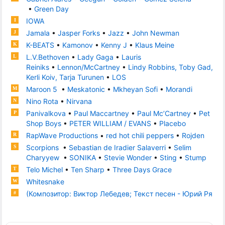
•
Green Day
IOWA
I
Jamala
•
Jasper Forks
•
Jazz
•
John Newman
J
K-BEATS
•
Kamonov
•
Kenny J
•
Klaus Meine
K
L.V.Bethoven
•
Lady Gaga
•
Lauris
L
Reiniks
•
Lennon/McCartney
•
Lindy Robbins, Toby Gad,
Kerli Koiv, Tarja Turunen
•
LOS
Maroon 5
•
Meskatonic
•
Mkheyan Sofi
•
Morandi
M
Nino Rota
•
Nirvana
N
Panivalkova
•
Paul Maccartney
•
Paul Mc’Cartney
•
Pet
P
Shop Boys
•
PETER WILLIAM / EVANS
•
Placebo
RapWave Productions
•
red hot chili peppers
•
Rojden
R
Scorpions
•
Sebastian de Iradier Salaverri
•
Selim
S
Charyyew
•
SONIKA
•
Stevie Wonder
•
Sting
•
Stump
Telo Michel
•
Ten Sharp
•
Three Days Grace
T
Whitesnake
W
(Композитор: Виктор Лебедев; Текст песен - Юрий Ря
#