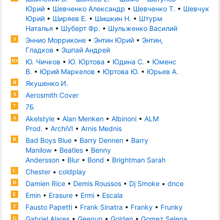
Юрий
•
Шевченко Александр
•
Шевченко Т.
•
Шевчук
Юрий
•
Ширяев Е.
•
Шишкин Н.
•
Штурм
Наталья
•
Шуберт Фр.
•
Шульженко Василий
Эннио Морриконе
•
Энтин Юрий
•
Энтин,
Э
Гладков
•
Эшпай Андрей
Ю. Чичков
•
Ю. Юртова
•
Юдина С.
•
Юменс
Ю
В.
•
Юрий Маркелов
•
Юртова Ю.
•
Юрьев А.
Якушенко И.
Я
Aerosmith Cover
A
7Б
7
Akelstyle
•
Alan Menken
•
Albinoni
•
ALM
A
Prod.
•
ArchiVI
•
Arnis Mednis
Bad Boys Blue
•
Barry Dennen
•
Barry
B
Manilow
•
Beatles
•
Benny
Andersson
•
Blur
•
Bond
•
Brightman Sarah
Chester
•
coldplay
C
Damien Rice
•
Demis Roussos
•
Dj Smoke
•
dnce
D
Emin
•
Erasure
•
Ermi
•
Escala
E
Fausto Papetti
•
Frank Sinatra
•
Franky
•
Frunky
F
Gabriel Alares
•
Geegun
•
Golden
•
Gomez Selena
G