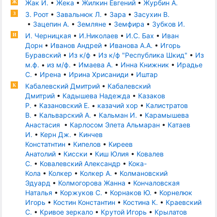
Жак И.
•
Жека
•
Жилкин Евгений
•
Журбин А.
Ж
З. Роот
•
Завальнюк Л.
•
Зара
•
Засухин В.
З
•
Зацепин А.
•
Земляне
•
Земфира
•
Зубков И.
И. Черницкая
•
И.Николаев
•
И.С. Бах
•
Иван
И
Дорн
•
Иванов Андрей
•
Иванова А.А.
•
Игорь
Буравский
•
Из к/ф
•
Из к/ф "Республика Шкид"
•
Из
м.ф.
•
из м/ф.
•
Имаева А.
•
Инна Книжник
•
Ирадье
С.
•
Ирена
•
Ирина Хрисаниди
•
Иштар
Кабалевский Дмитрий
•
Кабалевский
К
Дмитрий
•
Кадышева Надежда
•
Казаков
Р.
•
Казановский Е.
•
казачий хор
•
Калистратов
В.
•
Кальварский А.
•
Кальман И.
•
Карамышева
Анастасия
•
Карлосом Элета Альмаран
•
Катаев
И.
•
Керн Дж.
•
Кинчев
Констатнтин
•
Кипелов
•
Киреев
Анатолий
•
Кисски
•
Киш Юлия
•
Ковалев
С.
•
Ковалевский Александр
•
Кока-
Кола
•
Колкер
•
Колкер А.
•
Колмановский
Эдуард
•
Колмогорова Жанна
•
Кончаловская
Наталья
•
Коржуков С.
•
Корнаков Ю.
•
Корнелюк
Игорь
•
Костин Константин
•
Костина К.
•
Краевский
С.
•
Кривое зеркало
•
Крутой Игорь
•
Крылатов