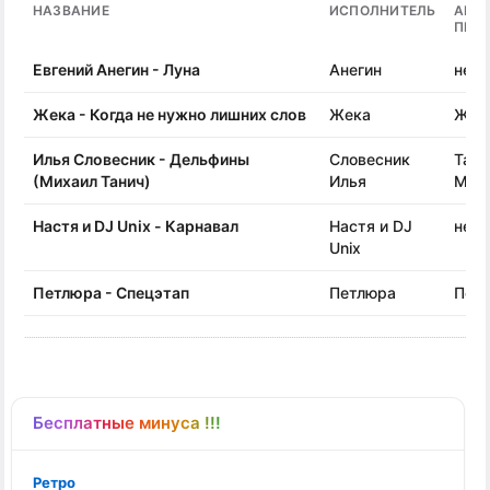
НАЗВАНИЕ
ИСПОЛНИТЕЛЬ
АВТ
ПЕС
Евгений Анегин - Луна
Анегин
неиз
Жека - Когда не нужно лишних слов
Жека
Жек
Илья Словесник - Дельфины
Словесник
Тани
(Михаил Танич)
Илья
Мих
Настя и DJ Unix - Карнавал
Настя и DJ
неиз
Unix
Петлюра - Спецэтап
Петлюра
Пет
Бесплатные минуса !!!
Ретро