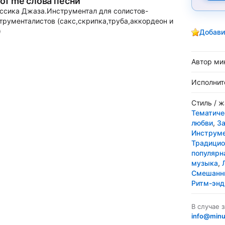
l of me слова песни
ссика Джаза.Инструментал для солистов-
трументалистов (сакс,скрипка,труба,аккордеон и
)
Добави
Автор ми
Исполнит
Стиль / 
Тематиче
любви
,
З
Инструме
Традицио
популярн
музыка
,
Смешанны
Ритм-энд
В случае 
info@minu