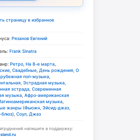
ть страницу в избранное
нуса:
Рязанов Евгений
ель:
Frank Sinatra
жанр:
Ретро
,
На 8-е марта
,
ские
,
Свадебные
,
День рождения
,
О
арубежная поп-музыка
,
нтальная
,
Эстрадная музыка
,
нная эстрада
,
Современная
ая музыка
,
Афро-американская
Латиноамериканская музыка
,
е жанры (Фьюжн, Эйсид-джаз,
-блюз)
,
Соул
,
Джаз
затруднений напишите в поддержку:
sland.ru