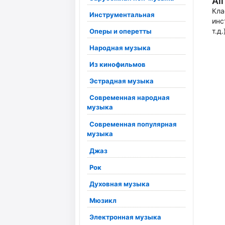
Al
Кла
Инструментальная
инс
т.д.
Оперы и оперетты
Народная музыка
Из кинофильмов
Эстрадная музыка
Современная народная
музыка
Современная популярная
музыка
Джаз
Рок
Духовная музыка
Мюзикл
Электронная музыка