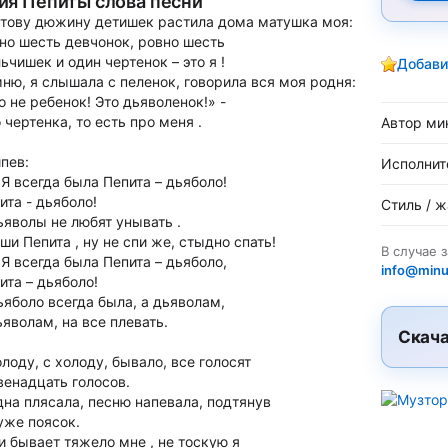
ия Пепиты слова песни
тову дюжину детишек растила дома матушка моя:
но шесть девчонок, ровно шесть
ьчишек и один чертенок – это я !
Добави
ню, я слышала с пеленок, говорила вся моя родня:
о не ребенок! Это дьяволенок!» -
 чертенка, то есть про меня .
Автор ми
пев:
Исполнит
 Я всегда была Пепита – дьяболо!
ита - дьяболо!
Стиль / 
ьяволы не любят унывать .
ши Пепита , ну не спи же, стыдно спать!
В случае 
 Я всегда была Пепита – дьяболо,
info@minu
ита – дьяболо!
ьяболо всегда была, а дьяволам,
ьяволам, на все плевать.
Скача
олоду, с холоду, бывало, все голосят
венадцать голосов.
дна плясала, песню напевала, подтянув
уже поясок.
и бывает тяжело мне , не тоскую я