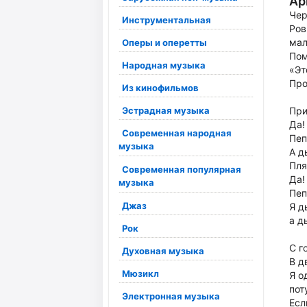
Ар
Чер
Инструментальная
Ров
мал
Оперы и оперетты
Пом
Народная музыка
«Эт
Про
Из кинофильмов
Эстрадная музыка
При
Да!
Современная народная
Пеп
музыка
А д
Пля
Современная популярная
Да!
музыка
Пеп
Джаз
Я д
а д
Рок
С г
Духовная музыка
В д
Мюзикл
Я о
пот
Электронная музыка
Есл