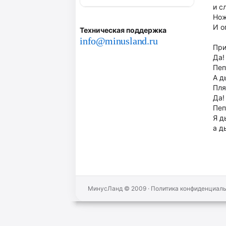
и с
Нож
И о
Техническая поддержка
info@minusland.ru
При
Да!
Пеп
А д
Пля
Да!
Пеп
Я д
а д
МинусЛанд © 2009
·
Политика конфиденциал