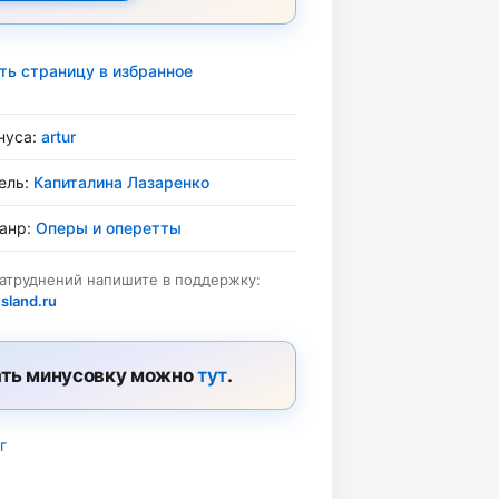
ть страницу в избранное
нуса:
artur
ель:
Капиталина Лазаренко
жанр:
Оперы и оперетты
затруднений напишите в поддержку:
sland.ru
ть минусовку можно
тут
.