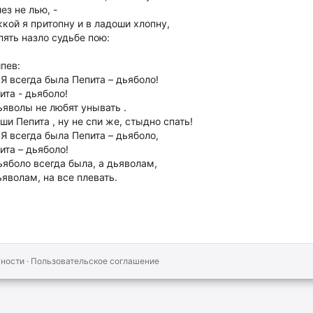
лез не лью, -
кой я притопну и в ладоши хлопну,
пять назло судьбе пою:
пев:
 Я всегда была Пепита – дьяболо!
ита - дьяболо!
ьяволы не любят унывать .
ши Пепита , ну не спи же, стыдно спать!
 Я всегда была Пепита – дьяболо,
ита – дьяболо!
ьяболо всегда была, а дьяволам,
ьяволам, на все плевать.
ьности
·
Пользовательское соглашение