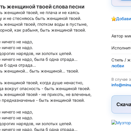
ть женщиной твоей слова песни
ь женщиной твоей, не плача и не каясь
у и не стесняюсь быть женщиной твоей.
Добави
ь женщной твоей, глотком воды в пустыне,
орной, как рабыня, быть женщиной твоей.
Автор ми
 ничего не надо,
 ничего не надо.
Исполнит
дорогих нарядов, ни золотых цепей.
 ничего не надо, была б одна отрада...
Стиль / 
а б одна отрада...
любви
ь женщиной... быть женщиной... твоей.
В случае 
ь женщиной твоей, когда душе ненастно,
info@minu
да вокруг опасность - быть женщиной твоей.
ь женщиной твоей - не прихоть, не влеченье,
 предназначенье - быть женщиной твоей.
Скача
 ничего не надо,
 ничего не надо.
дорогих нарядов, ни золотых цепей.
 ничего не надо, была б одна отрада...