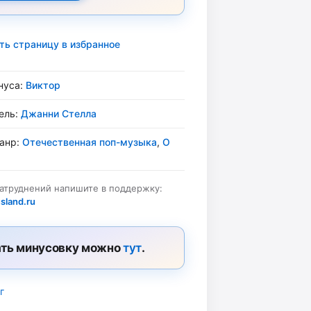
ть страницу в избранное
нуса:
Виктор
ель:
Джанни Стелла
жанр:
Отечественная поп-музыка
,
О
затруднений напишите в поддержку:
sland.ru
ть минусовку можно
тут
.