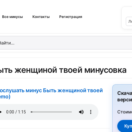
Все минусы
Контакты
Регистрация
ыть женщиной твоей минусовка
ослушать минус Быть женщиной твоей
Скача
emo)
верси
Стоим