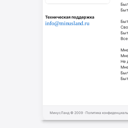
Был
Быт
Техническая поддержка
Быт
info@minusland.ru
Сво
Быт
Все
Мне
Мне
Не 
Мне
Был
Быт
МинусЛанд © 2009
·
Политика конфиденциал