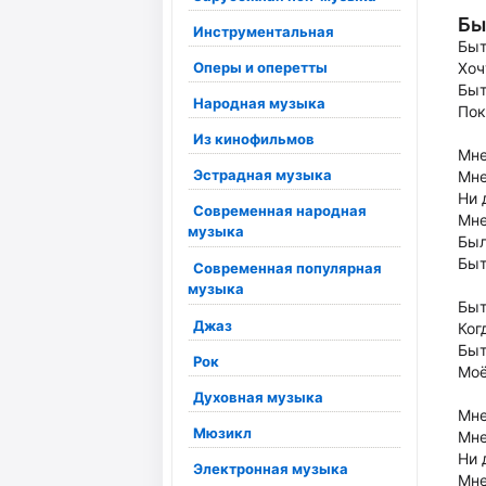
Бы
Инструментальная
Быт
Оперы и оперетты
Хоч
Быт
Народная музыка
Пок
Из кинофильмов
Мне
Эстрадная музыка
Мне
Ни 
Современная народная
Мне
музыка
Был
Быт
Современная популярная
музыка
Быт
Джаз
Ког
Быт
Рок
Моё
Духовная музыка
Мне
Мюзикл
Мне
Ни 
Электронная музыка
Мне