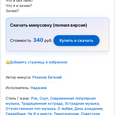
Что я без тебя?
Что я и зачем?
Зачем?
Скачать минусовку (полная версия)
340
Стоимость
руб.
Добавить страницу в избранное
Автор минуса:
Рязанов Евгений
Исполнитель:
Наджиев
Стиль / жанр:
Рок
,
Соул
,
Современная популярная
музыка
,
Традиционная эстрада
,
Эстрадная музыка
,
Отечественная поп-музыка
,
О любви
,
День рождения
,
Свадебные
,
На 8-е марта
,
Тематические
,
Советская