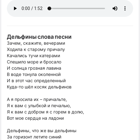
Дельфины слова песни
Зачем, скажите, вечерами
Ходила к старому причалу
Качались тучи катерами
Спешило море и бросало
И солнца грозная лавина
В воде тонула околенной
И в этот час определенный
Куда-то шёл косяк дельфинов
А я просила их – причальте,
Я к вам с улыбкой и печалью,
Я к вам с добром я с горем в долю,
Вот мое сердце на ладони
Дельфины, что же вы дельфины
За горизонт летите синий