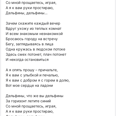
Со мной прощаетесь, играя,
А я к вам руки простираю,
Дельфины, дельфины…
Зачем скажите каждый вечер
Вдруг ухожу из теплых комнат
И всем знакомым незнакомкой
Бросаюсь городу на встречу
Бегу, заглядываясь в лица
Одна кружась в людском потоке
Здесь смех потонет, плач потонет
И некогда остановиться
А я опять прошу – причальте,
Я к вам с улыбкой и печалью,
Я к вам с добром я с горем в долю,
Вот мое сердце на ладони
Дельфины, что же вы дельфины
За горизонт летите синий
Со мной прощаетесь, играя,
А я к вам руки простираю,