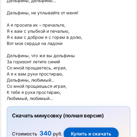
Дельфины, дельфины…
Дельфины, не уплывайте от меня!
А я просила их – причальте,
Я к вам с улыбкой и печалью,
Я к вам с добром я с горем в долю,
Вот мое сердце на ладони
Дельфины, что же вы дельфины
За горизонт летите синий
Со мной прощаетесь, играя,
А я к вам руки простираю,
Дельфины, любимый…
Со мной прощаешься играя,
К тебе я руки простираю,
Любимый, любимый…
Скачать минусовку (полная версия)
340
Стоимость
руб.