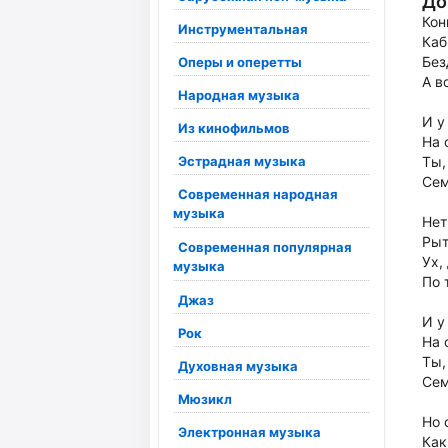
До
Кон
Инструментальная
Каб
Без
Оперы и оперетты
А в
Народная музыка
И у
Из кинофильмов
На 
Эстрадная музыка
Ты,
Сем
Современная народная
музыка
Нет
Рыт
Современная популярная
Ух,
музыка
По 
Джаз
И у
Рок
На 
Ты,
Духовная музыка
Сем
Мюзикл
Но 
Электронная музыка
Как