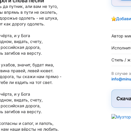
роги слова песни
ь да путник, али вам не туго,
ы впрямь в пути не околеть,
дорожье одолеть - не штука,
Добави
от как дорогу одолеть.
 чёрта, и у Бога
Автор ми
одном, видать, счету,
 российская дорога,
Исполнит
ь загибов на версту.
Стиль / 
 ухабов, значит, будет яма,
вина правей, левей кювет.
В случае 
 дорога, ты скажи нам прямо -
info@minu
тебе ли ездить на тот свет.
 чёрта, и у Бога
Скача
одном, видать, счету,
 российская дорога,
ь загибов на версту.
согласны и сапог, и лапоть,
 нам наши вёрсты не любить.