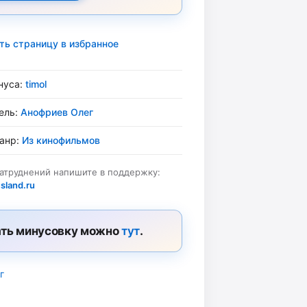
ть страницу в избранное
нуса:
timol
ель:
Анофриев Олег
жанр:
Из кинофильмов
затруднений напишите в поддержку:
sland.ru
ть минусовку можно
тут
.