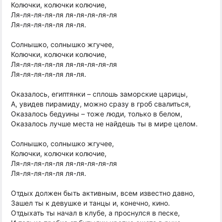
Колючки, колючки колючие,
Ля-ля-ля-ля-ля ля-ля-ля-ля-ля
Ля-ля-ля-ля-ля ля-ля.
Солнышко, солнышко жгучее,
Колючки, колючки колючие,
Ля-ля-ля-ля-ля ля-ля-ля-ля-ля
Ля-ля-ля-ля-ля ля-ля.
Оказалось, египтянки – сплошь заморские царицы,
А, увидев пирамиду, можно сразу в гроб свалиться,
Оказалось бедуины – тоже люди, только в белом,
Оказалось лучше места не найдешь ты в мире целом.
Солнышко, солнышко жгучее,
Колючки, колючки колючие,
Ля-ля-ля-ля-ля ля-ля-ля-ля-ля
Ля-ля-ля-ля-ля ля-ля.
Отдых должен быть активным, всем известно давно,
Зашел ты к девушке и танцы и, конечно, кино.
Отдыхать ты начал в клубе, а проснулся в песке,