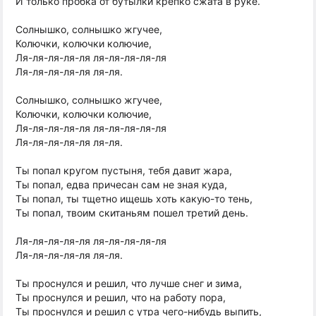
И только пробка от бутылки крепко сжата в руке.
Солнышко, солнышко жгучее,
Колючки, колючки колючие,
Ля-ля-ля-ля-ля ля-ля-ля-ля-ля
Ля-ля-ля-ля-ля ля-ля.
Солнышко, солнышко жгучее,
Колючки, колючки колючие,
Ля-ля-ля-ля-ля ля-ля-ля-ля-ля
Ля-ля-ля-ля-ля ля-ля.
Ты попал кругом пустыня, тебя давит жара,
Ты попал, едва причесан сам не зная куда,
Ты попал, ты тщетно ищешь хоть какую-то тень,
Ты попал, твоим скитаньям пошел третий день.
Ля-ля-ля-ля-ля ля-ля-ля-ля-ля
Ля-ля-ля-ля-ля ля-ля.
Ты проснулся и решил, что лучше снег и зима,
Ты проснулся и решил, что на работу пора,
Ты проснулся и решил с утра чего-нибудь выпить,