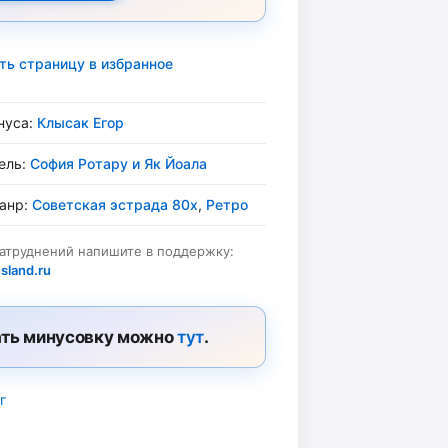
ть страницу в избранное
нуса:
Клысак Егор
ель:
София Ротару и Як Йоала
жанр:
Советская эстрада 80х
,
Ретро
затруднений напишите в поддержку:
sland.ru
ть минусовку можно
тут
.