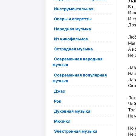
Ла
В н
Инструментальная
И п
И т
Оперы и оперетты
Дож
Народная музыка
Люб
Из кинофильмов
Мы 
Эстрадная музыка
А к
Не 
Современная народная
музыка
Лав
Наш
Современная популярная
Лав
музыка
Ско
Джаз
Лет
Рок
Чай
Тол
Духовная музыка
Нам
Мюзикл
Но 
Электронная музыка
Не 