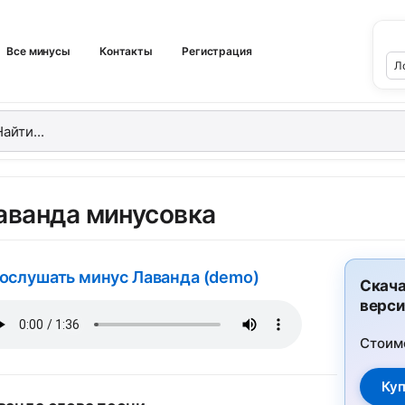
Все минусы
Контакты
Регистрация
аванда минусовка
ослушать минус Лаванда (demo)
Скача
верси
Стоим