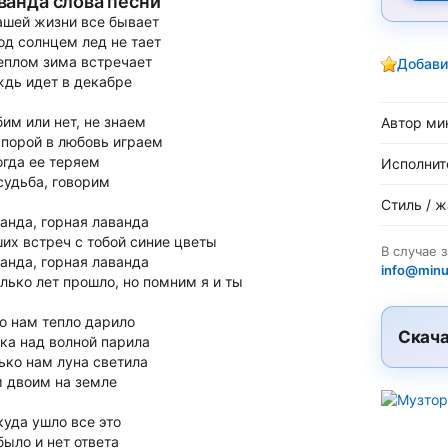
ванда слова песни
ашей жизни все бывает
од солнцем лед не тает
еплом зима встречает
Добави
дь идет в декабре
им или нет, не знаем
Автор ми
порой в любовь играем
огда ее теряем
Исполнит
судьба, говорим
Стиль / 
анда, горная лаванда
их встреч с тобой синие цветы
В случае 
анда, горная лаванда
info@minu
лько лет прошло, но помним я и ты
о нам тепло дарило
Скача
ка над волной парила
ько нам луна светила
 двоим на земле
куда ушло все это
было и нет ответа