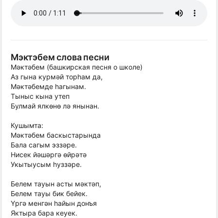
Мэктэбем слова песни
Мəктəбем (башкирская песня о школе)
Аз гына курмəй торhам да,
Мəктəбемде hагынам.
Тыныс кына утеп
Булмай ялкөнө лə янынан.
Кушымта:
Мəктəбем баскыстарында
Бала сагым эззəре.
Нисек йəшəргə өйрəтə
Укытыусым hуззəре.
Белем тауын асты мəктəп,
Белем тауы бик бейек.
Yргə менгəн hайын донъя
Яктыра бара кеуек.