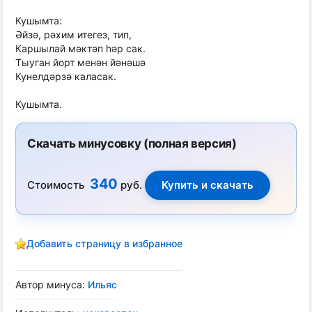
Кушымта:
Əйзə, рəхим итегез, тип,
Каршылай мəктəп həр сак.
Тыуган йорт менəн йəнəшə
Кунелдəрзə каласак.
Кушымта.
Скачать минусовку (полная версия)
340
Стоимость
руб.
Добавить страницу в избранное
Автор минуса:
Ильяс