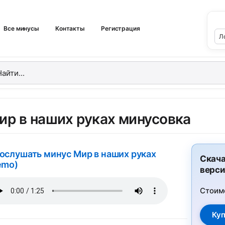
Все минусы
Контакты
Регистрация
ир в наших руках минусовка
ослушать минус Мир в наших руках
Скача
emo)
верси
Стоим