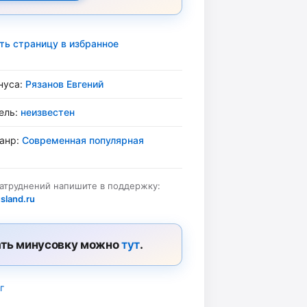
ть страницу в избранное
нуса:
Рязанов Евгений
ель:
неизвестен
жанр:
Современная популярная
затруднений напишите в поддержку:
sland.ru
ть минусовку можно
тут
.