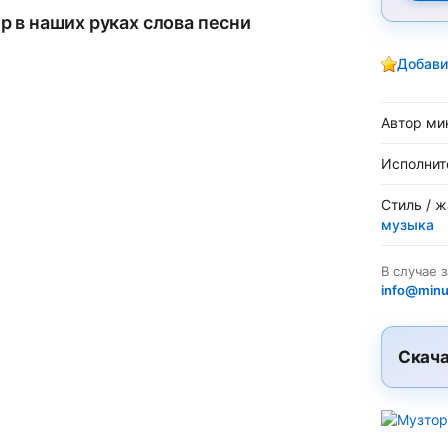
р в наших руках слова песни
Добави
Автор ми
Исполнит
Стиль / 
музыка
В случае 
info@minu
Скача