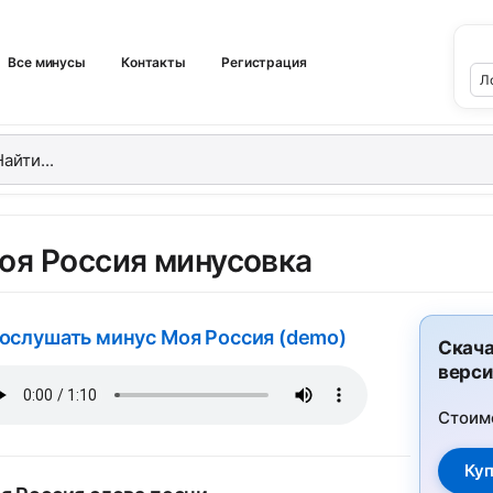
Все минусы
Контакты
Регистрация
оя Россия минусовка
ослушать минус Моя Россия (demo)
Скача
верси
Стоим