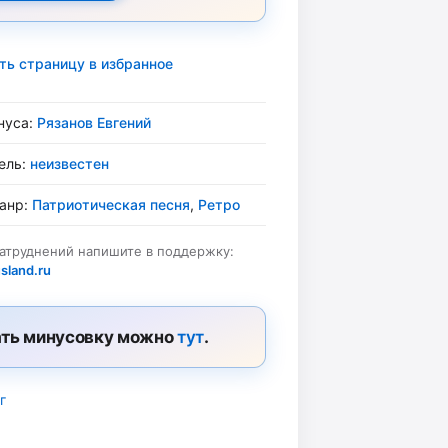
ть страницу в избранное
нуса:
Рязанов Евгений
ель:
неизвестен
жанр:
Патриотическая песня
,
Ретро
затруднений напишите в поддержку:
sland.ru
ть минусовку можно
тут
.