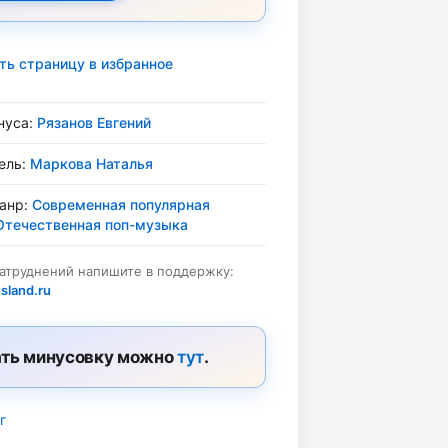
ть страницу в избранное
нуса:
Рязанов Евгений
ель:
Маркова Наталья
жанр:
Современная популярная
Отечественная поп-музыка
затруднений напишите в поддержку:
sland.ru
ть минусовку можно
тут
.