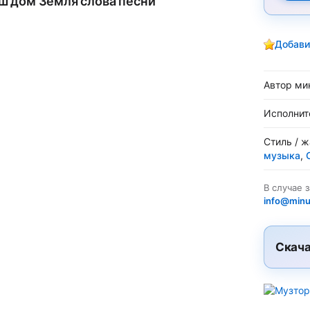
ш дом Земля слова песни
Добави
Автор ми
Исполнит
Стиль / 
музыка
,
В случае 
info@minu
Скача