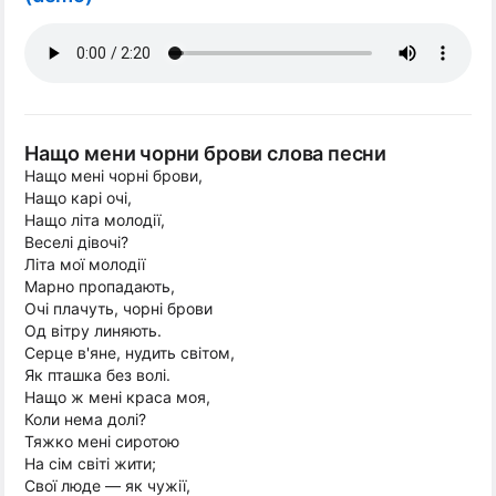
Нащо мени чорни брови слова песни
Нащо мені чорні брови,
Нащо карі очі,
Нащо літа молодії,
Веселі дівочі?
Літа мої молодії
Марно пропадають,
Очі плачуть, чорні брови
Од вітру линяють.
Серце в'яне, нудить світом,
Як пташка без волі.
Нащо ж мені краса моя,
Коли нема долі?
Тяжко мені сиротою
На сім світі жити;
Свої люде — як чужії,