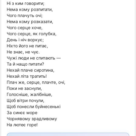
Ні з ким говорити;
Нема кому розпитати,
Чого плачуть очі;
Нема кому розказати,
Чого серце хоче,
Чого серце, як голубка,
День і ніч воркує;
Ніхто його не питає,
Не знає, не чує.
Чужі люди не спитають —
Та й нащо питати?
Нехай плаче сиротина,
Нехай літа тратить!
Плач же, серце, плачте, очі,
Поки не заснули,
Голосніше, жалібніше,
Щоб вітри почули,
Щоб понесли буйнесенькі
За синєє море
Чорнявому зрадливому
На лютеє горе!