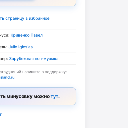
ть страницу в избранное
нуса:
Кривенко Павел
ель:
Julio Iglesias
жанр:
Зарубежная поп-музыка
затруднений напишите в поддержку:
sland.ru
ть минусовку можно
тут
.