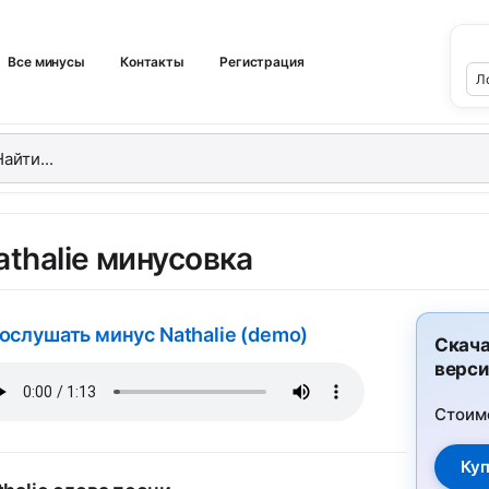
Все минусы
Контакты
Регистрация
athalie минусовка
ослушать минус Nathalie (demo)
Скача
верси
Стоим