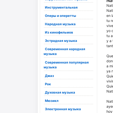
Na
Nat
Инструментальная
Nat
en l
Оперы и оперетты
tu 
Народная музыка
viv
yo q
Из кинофильмов
tu 
Эстрадная музыка
y a 
tant
Современная народная
музыка
Que
don
Современная популярная
a m
музыка
ya 
Джаз
Qui
vivi
Рок
Qui
Nath
Духовная музыка
Мюзикл
Nat
aye
Электронная музыка
hoy