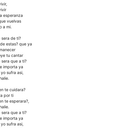
ivir,
ivir
 la esperanza
que vuelvas
o a mi.
 sera de ti?
de estas? que ya
amanecer
oye tu cantar
 sera que a ti?
te importa ya
yo sufra asi,
alie.
en te cuidara?
ra por ti
en te esperara?,
alie.
 sera que a ti?
te importa ya
yo sufra asi,