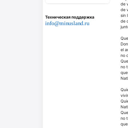
de v
de v
sin
Техническая поддержка
de 
info@minusland.ru
junt
Que
Don
el 
no 
Que
no 
que 
Nath
Qui
vivi
Qui
Nath
Que
no 
que 