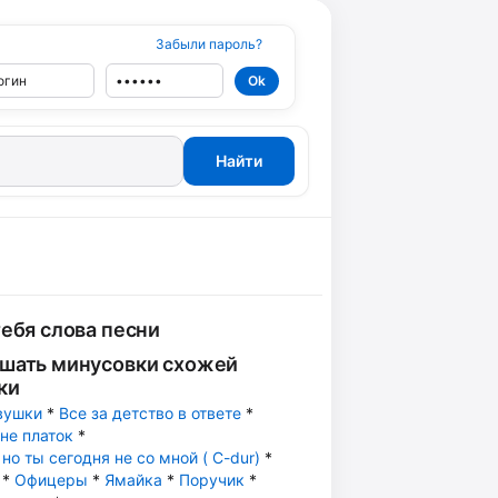
Забыли пароль?
тебя слова песни
шать минусовки схожей
ки
вушки
*
Все за детство в ответе
*
не платок
*
но ты сегодня не со мной ( C-dur)
*
*
Офицеры
*
Ямайка
*
Поручик
*