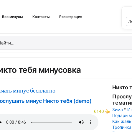
Все минусы
Контакты
Регистрация
икто тебя минусовка
Никто 
ачать минус бесплатно
Прослу
ослушать минус Никто тебя (demo)
темати
Зима
*
И
6140
Подари м
Как жаль 
Тропинка