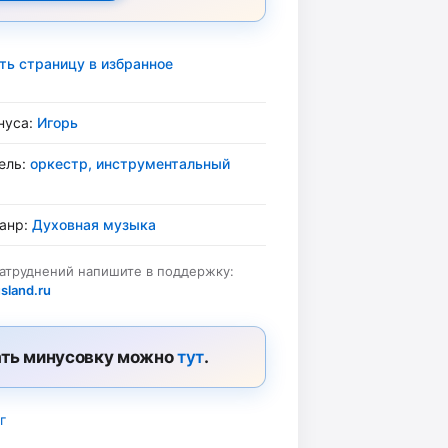
ть страницу в избранное
нуса:
Игорь
ель:
оркестр, инструментальный
жанр:
Духовная музыка
затруднений напишите в поддержку:
sland.ru
ть минусовку можно
тут
.