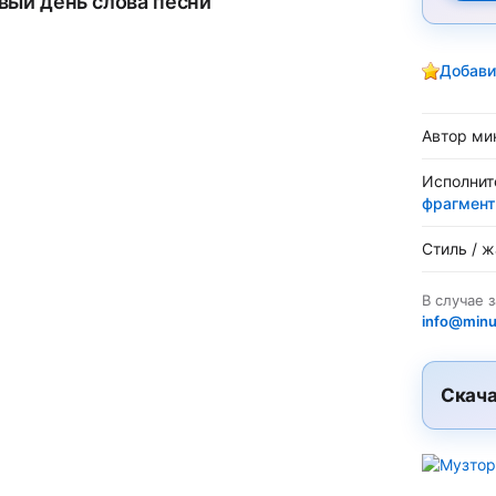
вый день слова песни
Добави
Автор ми
Исполнит
фрагмент
Стиль / 
В случае 
info@minu
Скача