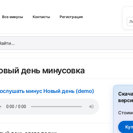
Все минусы
Контакты
Регистрация
овый день минусовка
ослушать минус Новый день (demo)
Скача
верси
Стоим