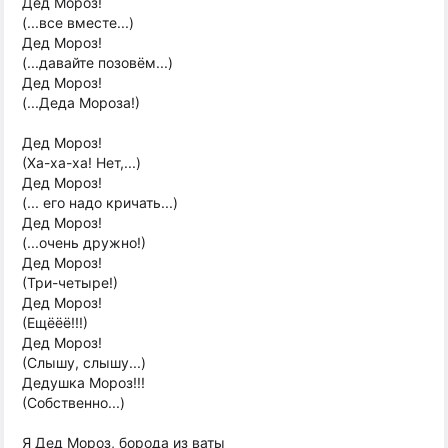
Дед Мороз!
(...все вместе...)
Дед Мороз!
(...давайте позовём...)
Дед Мороз!
(...Деда Мороза!)
Дед Мороз!
(Ха-ха-ха! Нет,...)
Дед Мороз!
(... его надо кричать...)
Дед Мороз!
(...очень дружно!)
Дед Мороз!
(Три-четыре!)
Дед Мороз!
(Ещёёё!!!)
Дед Мороз!
(Слышу, слышу...)
Дедушка Мороз!!!
(Собственно...)
Я Дед Мороз, борода из ваты