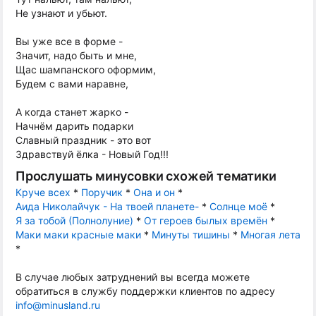
Не узнают и убьют.
Вы уже все в форме -
Значит, надо быть и мне,
Щас шампанского оформим,
Будем с вами наравне,
А когда станет жарко -
Начнём дарить подарки
Славный праздник - это вот
Здравствуй ёлка - Новый Год!!!
Прослушать минусовки схожей тематики
Круче всех
*
Поручик
*
Она и он
*
Аида Николайчук - На твоей планете-
*
Солнце моё
*
Я за тобой (Полнолуние)
*
От героев былых времён
*
Маки маки красные маки
*
Минуты тишины
*
Многая лета
*
В случае любых затруднений вы всегда можете
обратиться в службу поддержки клиентов по адресу
info@minusland.ru