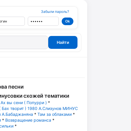
Забыли пароль?
ова песни
инусовки схожей тематики
*
Ах вы сени ( Попурри )
*
( Бах творит ) 1980 А.Слизунов МИНУС
и А.Бабаджаняна
*
Там за облаками
*
и
*
Возвращение романса
*
сильки
*