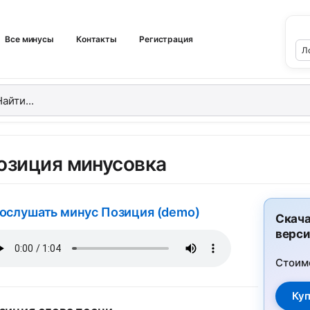
Все минусы
Контакты
Регистрация
озиция минусовка
ослушать минус Позиция (demo)
Скача
верси
Стоим