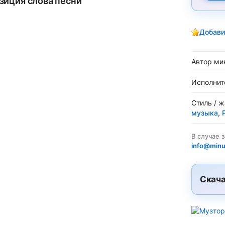
зиция слова песни
Добави
Автор ми
Исполнит
Стиль / 
музыка
,
В случае 
info@minu
Скача