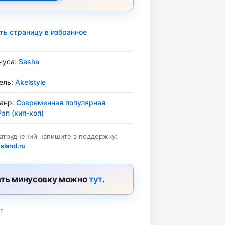
ть страницу в избранное
нуса:
Sasha
ель:
Akelstyle
жанр:
Современная популярная
Рэп (хип-хоп)
затруднений напишите в поддержку:
sland.ru
ть минусовку можно
тут
.