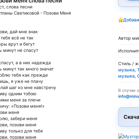
зови меня слова песни
ст, слова песни
тланы Светиковой - Позови Меня
Добави
ови, дай мне знак
 тебя всё не так
Автор ми
ры врут и бегут
ь минут не спасут
Исполнит
спасут, а в них надежда
Стиль / 
ь минут так много значат
музыка
,
юблю тебя как прежде
музыка
,
ишь, я уже не плачу
лай шаг ко мне навстречу
В случае 
иву одним тобою
info@minu
ими меня за плечи
ричу: «Позови меня!»
ови меня
Скача
олю, забери меня
ови, позови меня
иву только для тебя
ови, позови меня