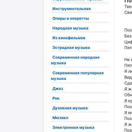
По
Тек
Инструментальная
Све
Оперы и оперетты
Народная музыка
Поз
Без
Из кинофильмов
Циф
Эстрадная музыка
Пят
Современная народная
Не 
музыка
Пят
Я л
Современная популярная
Вид
музыка
Сде
Джаз
Я ж
Обн
Рок
Я к
Поз
Духовная музыка
Я м
Мюзикл
Поз
Я ж
Электронная музыка
Поз