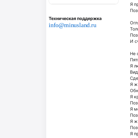
Я п
Поз
Техническая поддержка
Огл
info@minusland.ru
Тол
Поз
И с
Не 
Пят
Я л
Вид
Сде
Я ж
Обн
Я к
Поз
Я м
Поз
Я ж
Поз
Я п