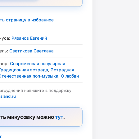
ть страницу в избранное
нуса:
Рязанов Евгений
ель:
Светикова Светлана
жанр:
Современная популярная
Традиционная эстрада
,
Эстрадная
Отечественная поп-музыка
,
О любви
затруднений напишите в поддержку:
sland.ru
ть минусовку можно
тут
.