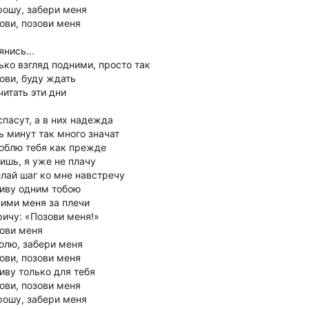
рошу, забери меня
ови, позови меня
янись...
ько взгляд подними, просто так
ови, буду ждать
читать эти дни
спасут, а в них надежда
ь минут так много значат
юблю тебя как прежде
ишь, я уже не плачу
лай шаг ко мне навстречу
иву одним тобою
ими меня за плечи
ричу: «Позови меня!»
ови меня
олю, забери меня
ови, позови меня
иву только для тебя
ови, позови меня
рошу, забери меня