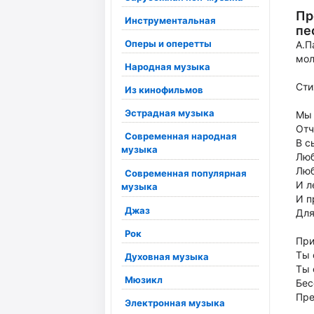
Пр
Инструментальная
пе
Оперы и оперетты
А.П
мол
Народная музыка
Сти
Из кинофильмов
Эстрадная музыка
Мы 
Отч
Современная народная
В с
музыка
Люб
Люб
Современная популярная
И л
музыка
И п
Джаз
Для
Рок
При
Ты 
Духовная музыка
Ты 
Мюзикл
Бес
Пре
Электронная музыка