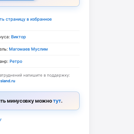
ть страницу в избранное
нуса:
Виктор
ель:
Магомаев Муслим
жанр:
Ретро
затруднений напишите в поддержку:
sland.ru
ть минусовку можно
тут
.