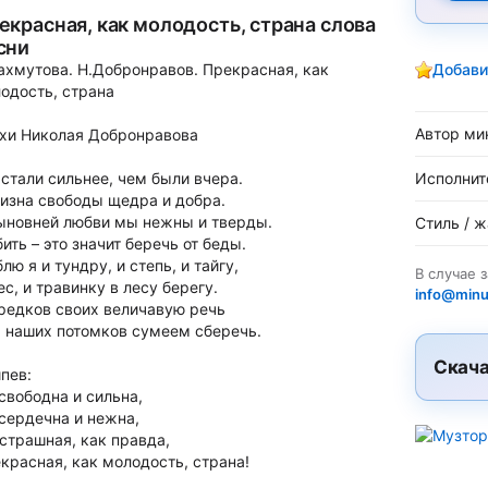
екрасная, как молодость, страна слова
сни
ахмутова. Н.Добронравов. Прекрасная, как
Добави
одость, страна
Автор ми
хи Николая Добронравова
стали сильнее, чем были вчера.
Исполнит
изна свободы щедра и добра.
ыновней любви мы нежны и тверды.
Стиль / 
ить – это значит беречь от беды.
лю я и тундру, и степь, и тайгу,
В случае 
ес, и травинку в лесу берегу.
info@minu
редков своих величавую речь
 наших потомков сумеем сберечь.
Скача
пев:
свободна и сильна,
сердечна и нежна,
страшная, как правда,
красная, как молодость, страна!