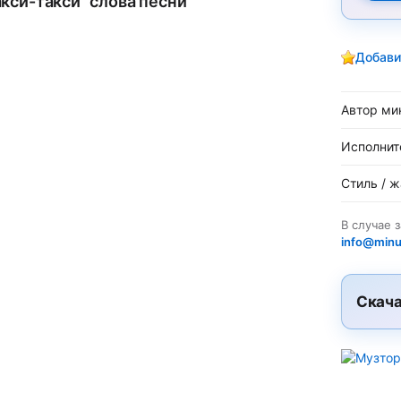
акси-такси" слова песни
Добави
Автор ми
Исполнит
Стиль / 
В случае 
info@minu
Скача