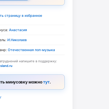
ть страницу в избранное
нуса:
Анастасия
ель:
И.Николаев
жанр:
Отечественная поп-музыка
затруднений напишите в поддержку:
sland.ru
ть минусовку можно
тут
.