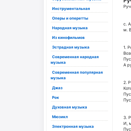
Ру
Руч
Инструментальная
Оперы и оперетты
с. 
Народная музыка
м. 
Из кинофильмов
Эстрадная музыка
1. 
Воз
Современная народная
Пус
музыка
А р
Современная популярная
музыка
2. 
Джаз
Кот
Пус
Рок
Пус
Духовная музыка
Мюзикл
3. 
И, 
Электронная музыка
Пус