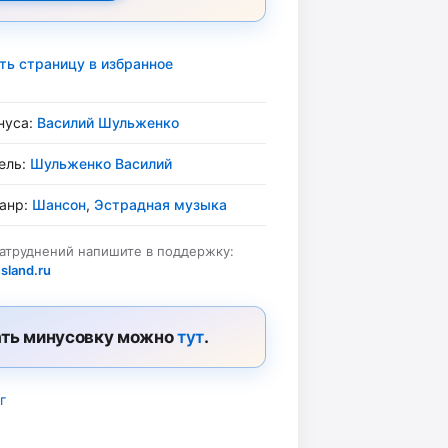
ть страницу в избранное
нуса:
Василий Шульженко
ель:
Шульженко Василий
жанр:
Шансон
,
Эстрадная музыка
затруднений напишите в поддержку:
sland.ru
ть минусовку можно
тут
.