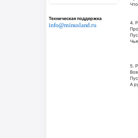
Что
Техническая поддержка
4. 
info@minusland.ru
Про
Пус
Чья
5. 
Воз
Пус
А р