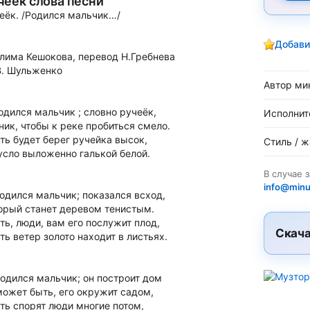
чеёк слова песни
еёк. /Родился мальчик…/
Добави
Алима Кешокова, перевод Н.Гребнева
В. Шульженко
Автор ми
Родился мальчик ; словно ручеёк,
Исполнит
ник, чтобы к реке пробиться смело.
ть будет берег ручейка высок,
Стиль / 
усло выложенно галькой белой.
В случае 
info@minu
Родился мальчик; показался всход,
орый станет деревом тенистым.
ть, люди, вам его послужит плод,
Скача
ть ветер золото находит в листьях.
Родился мальчик; он построит дом
может быть, его окружит садом,
ть спорят люди многие потом,