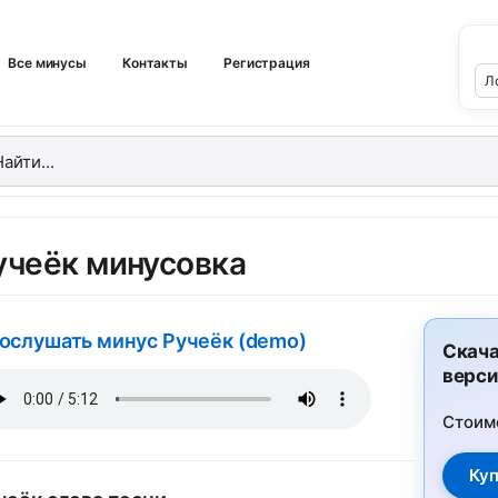
Все минусы
Контакты
Регистрация
учеёк минусовка
ослушать минус Ручеёк (demo)
Скача
верси
Стоим