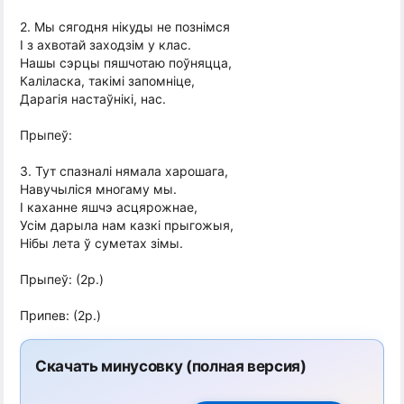
2. Мы сягодня нікуды не познімся
І з ахвотай заходзім у клас.
Нашы сэрцы пяшчотаю поўняцца,
Каліласка, такімі запомніце,
Дарагія настаўнікі, нас.
Прыпеў:
3. Тут спазналі нямала харошага,
Навучыліся многаму мы.
І каханне яшчэ асцярожнае,
Усім дарыла нам казкі прыгожыя,
Нібы лета ў суметах зімы.
Прыпеў: (2р.)
Припев: (2р.)
Скачать минусовку (полная версия)