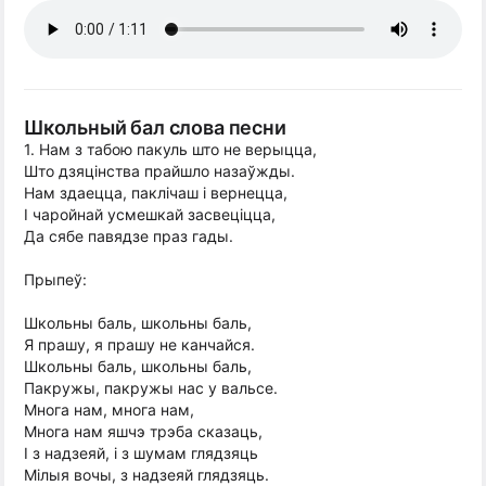
Школьный бал слова песни
1. Нам з табою пакуль што не верыцца,
Што дзяцінства прайшло назаўжды.
Нам здаецца, паклічаш і вернецца,
І чаройнай усмешкай засвеціцца,
Да сябе павядзе праз гады.
Прыпеў:
Школьны баль, школьны баль,
Я прашу, я прашу не канчайся.
Школьны баль, школьны баль,
Пакружы, пакружы нас у вальсе.
Многа нам, многа нам,
Многа нам яшчэ трэба сказаць,
І з надзеяй, і з шумам глядзяць
Мілыя вочы, з надзеяй глядзяць.