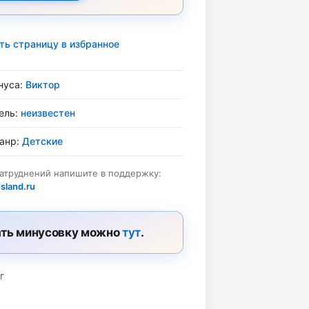
ть страницу в избранное
нуса:
Виктор
ель:
неизвестен
жанр:
Детские
затруднений напишите в поддержку:
sland.ru
ть минусовку можно
тут
.