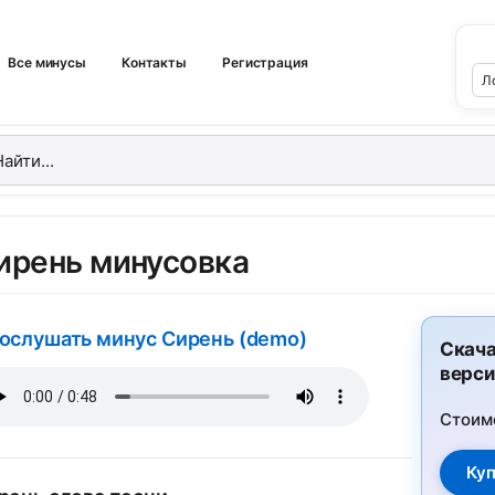
Все минусы
Контакты
Регистрация
ирень минусовка
ослушать минус Сирень (demo)
Скача
верси
Стоим