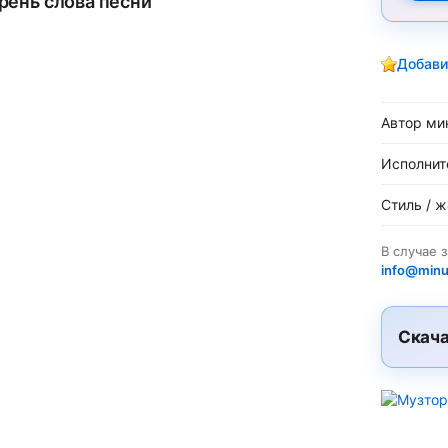
рень слова песни
Добави
Автор ми
Исполнит
Стиль / 
В случае 
info@minu
Скача