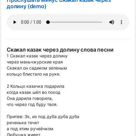
долину (demo)
Скакал казак через долину слова песни
1 Скакал казак через долину
через маньчжурские края
Скакал он садиком зеленым
кольцо блистало на руке.
2 Кольцо казачка подарила
когда казак шёл во поход
Она дарила говорила,
что через год буду твоя.
Припев: Эх, из под дуба дуба дуба
реченька течет
а под этим ручеёчком
Любушка живет.