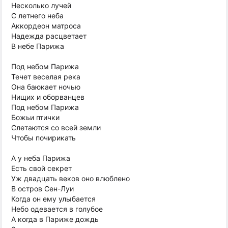
Несколько лучей
С летнего неба
Аккордеон матроса
Надежда расцветает
В небе Парижа
Под небом Парижа
Течет веселая река
Она баюкает ночью
Нищих и оборванцев
Под небом Парижа
Божьи птички
Слетаются со всей земли
Чтобы почирикать
А у неба Парижа
Есть свой секрет
Уж двадцать веков оно влюблено
В остров Сен-Луи
Когда он ему улыбается
Небо одевается в голубое
А когда в Париже дождь