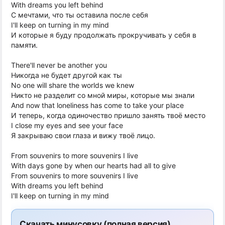
With dreams you left behind
С мечтами, что ты оставила после себя
I'll keep on turning in my mind
И которые я буду продолжать прокручивать у себя в
памяти.
There'll never be another you
Никогда не будет другой как ты
No one will share the worlds we knew
Никто не разделит со мной миры, которые мы знали
And now that loneliness has come to take your place
И теперь, когда одиночество пришло занять твоё место
I close my eyes and see your face
Я закрываю свои глаза и вижу твоё лицо.
From souvenirs to more souvenirs I live
With days gone by when our hearts had all to give
From souvenirs to more souvenirs I live
With dreams you left behind
I'll keep on turning in my mind
Скачать минусовку (полная версия)