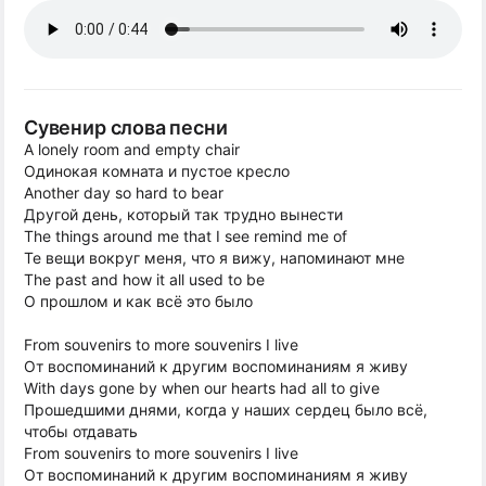
Сувенир слова песни
A lonely room and empty chair
Одинокая комната и пустое кресло
Another day so hard to bear
Другой день, который так трудно вынести
The things around me that I see remind me of
Те вещи вокруг меня, что я вижу, напоминают мне
The past and how it all used to be
О прошлом и как всё это было
From souvenirs to more souvenirs I live
От воспоминаний к другим воспоминаниям я живу
With days gone by when our hearts had all to give
Прошедшими днями, когда у наших сердец было всё,
чтобы отдавать
From souvenirs to more souvenirs I live
От воспоминаний к другим воспоминаниям я живу