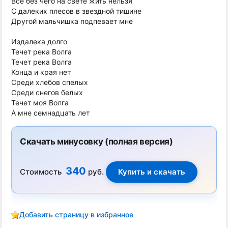
Все без чего на свете жить нельзя
С далеких плесов в звездной тишине
Другой мальчишка подпевает мне
Издалека долго
Течет река Волга
Течет река Волга
Конца и края нет
Среди хлебов спелых
Среди снегов белых
Течет моя Волга
А мне семнадцать лет
Скачать минусовку (полная версия)
340
Стоимость
руб.
Добавить страницу в избранное