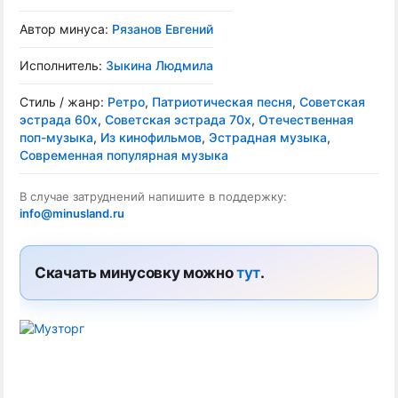
Автор минуса:
Рязанов Евгений
Исполнитель:
Зыкина Людмила
Стиль / жанр:
Ретро
,
Патриотическая песня
,
Советская
эстрада 60х
,
Советская эстрада 70х
,
Отечественная
поп-музыка
,
Из кинофильмов
,
Эстрадная музыка
,
Современная популярная музыка
В случае затруднений напишите в поддержку:
info@minusland.ru
Скачать минусовку можно
тут
.