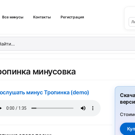
Все минусы
Контакты
Регистрация
ропинка минусовка
ослушать минус Тропинка (demo)
Скача
верси
Стоим