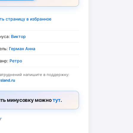
ть страницу в избранное
нуса:
Виктор
ель:
Герман Анна
жанр:
Ретро
затруднений напишите в поддержку:
sland.ru
ть минусовку можно
тут
.