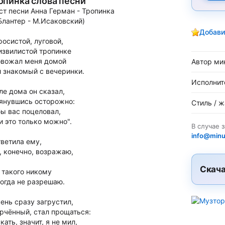
опинка слова песни
ст песни Анна Герман - Тропинка
Блантер - М.Исаковский)
Добави
росистой, луговой,
извилистой тропинке
вожал меня домой
Автор ми
 знакомый с вечеринки.
Исполнит
ле дома он сказал,
янувшись осторожно:
Стиль / 
бы вас поцеловал,
и это только можно".
В случае 
info@minu
тветила ему,
, конечно, возражаю,
Скача
 такого никому
огда не разрешаю.
ень сразу загрустил,
рчённый, стал прощаться:
кать, значит, я не мил,