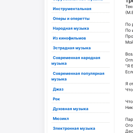
Тр
Тек
Инструментальная
(М.
Оперы и оперетты
По 
Народная музыка
По 
Про
Из кинофильмов
Мой
Эстрадная музыка
Воз
Современная народная
Огл
музыка
"Я 
Есл
Современная популярная
музыка
Я о
Джаз
Что
Рок
Что
Ник
Духовная музыка
Мюзикл
Пар
Ого
Электронная музыка
Дес