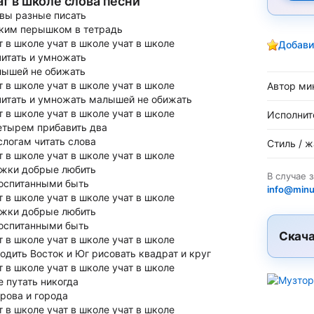
ат в школе слова песни
вы разные писать
ким перышком в тетрадь
т в школе учат в школе учат в школе
Добави
итать и умножать
ышей не обижать
т в школе учат в школе учат в школе
Автор ми
итать и умножать малышей не обижать
т в школе учат в школе учат в школе
Исполнит
етырем прибавить два
слогам читать слова
Стиль / 
т в школе учат в школе учат в школе
жки добрые любить
В случае 
оспитанными быть
info@minu
т в школе учат в школе учат в школе
жки добрые любить
оспитанными быть
Скача
т в школе учат в школе учат в школе
одить Восток и Юг рисовать квадрат и круг
т в школе учат в школе учат в школе
е путать никогда
рова и города
т в школе учат в школе учат в школе