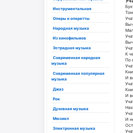
Уч
Бук
Инструментальная
Тон
Уча
Оперы и оперетты
Выч
Народная музыка
Мал
Уча
Из кинофильмов
Выч
Эстрадная музыка
Уча
К ч
Современная народная
По 
музыка
Уча
Кни
Современная популярная
И в
музыка
Уча
Джаз
Кни
И в
Рок
Уча
Нах
Духовная музыка
Уча
Мюзикл
И н
Ост
Электронная музыка
Уча