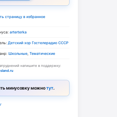
ть страницу в избранное
нуса:
arterterka
ель:
Детский хор Гостелерадио СССР
жанр:
Школьные
,
Тематические
затруднений напишите в поддержку:
sland.ru
ть минусовку можно
тут
.