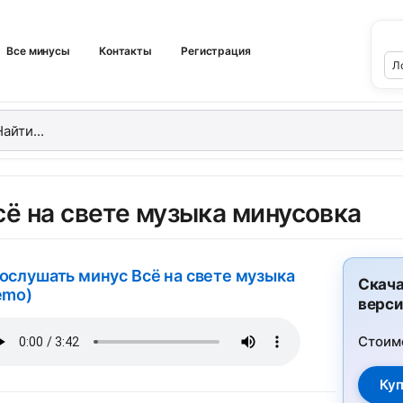
Все минусы
Контакты
Регистрация
сё на свете музыка минусовка
ослушать минус Всё на свете музыка
Скача
emo)
верси
Стоим