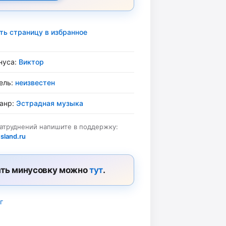
ть страницу в избранное
нуса:
Виктор
ель:
неизвестен
жанр:
Эстрадная музыка
затруднений напишите в поддержку:
sland.ru
ть минусовку можно
тут
.