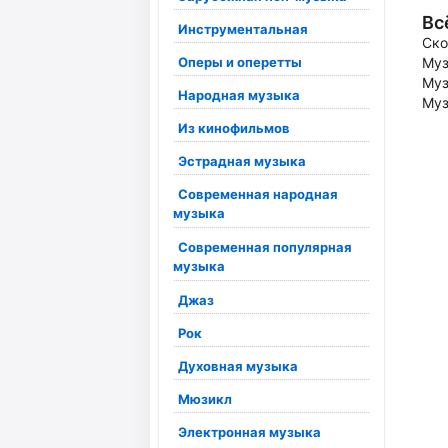
Вс
Инструментальная
Ско
Оперы и оперетты
Муз
Муз
Народная музыка
Муз
Из кинофильмов
Эстрадная музыка
Современная народная
музыка
Современная популярная
музыка
Джаз
Рок
Духовная музыка
Мюзикл
Электронная музыка