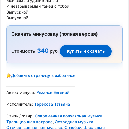
Мой самый удивительный
И незабываемый танец с тобой
Выпускной
Выпускной
Скачать минусовку (полная версия)
340
Стоимость
руб.
Добавить страницу в избранное
Автор минуса:
Рязанов Евгений
Исполнитель:
Терехова Татьяна
Стиль / жанр:
Современная популярная музыка
,
Традиционная эстрада
,
Эстрадная музыка
,
Отечественная поп-музыка
,
О любви
,
Школьные
,