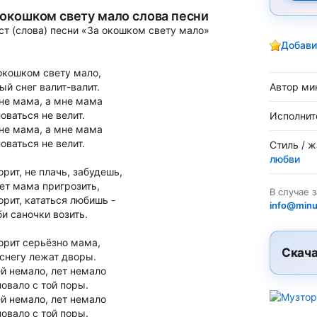
 окошком свету мало слова песни
ст (слова) песни «За окошком свету мало»
Добави
окошком свету мало,
ый снег валит-валит.
Автор ми
не мама, а мне мама
оваться не велит.
Исполнит
не мама, а мне мама
оваться не велит.
Стиль / 
любви
орит, не плачь, забудешь,
ет мама пригрозить,
В случае 
орит, кататься любишь -
info@minu
и саночки возить.
орит серьёзно мама,
Скача
 снегу лежат дворы.
й немало, лет немало
овало с той поры.
й немало, лет немало
овало с той поры.