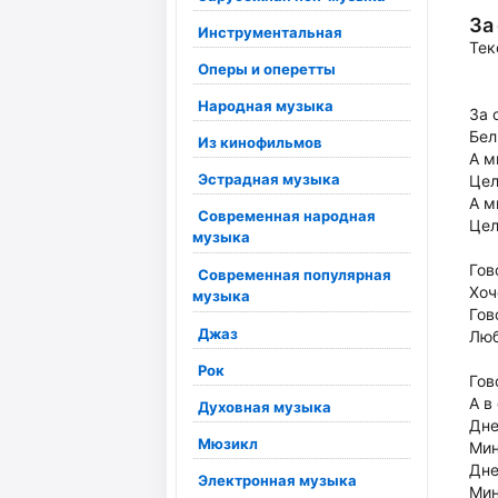
За
Инструментальная
Тек
Оперы и оперетты
Народная музыка
За 
Бел
Из кинофильмов
А м
Эстрадная музыка
Цел
А м
Современная народная
Цел
музыка
Гов
Современная популярная
Хоч
музыка
Гов
Джаз
Люб
Рок
Гов
А в
Духовная музыка
Дне
Мюзикл
Мин
Дне
Электронная музыка
Мин