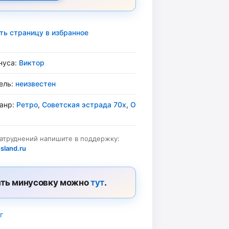
ть страницу в избранное
нуса:
Виктор
ель:
неизвестен
жанр:
Ретро
,
Советская эстрада 70х
,
О
затруднений напишите в поддержку:
sland.ru
ть минусовку можно
тут
.