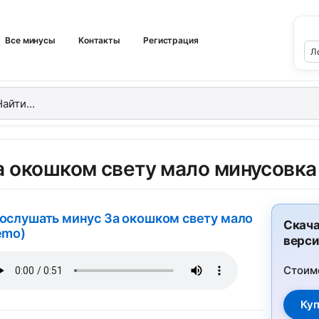
Все минусы
Контакты
Регистрация
а окошком свету мало минусовка
ослушать минус За окошком свету мало
Скача
emo)
верси
Стоим