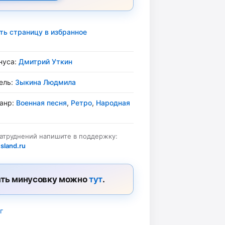
ть страницу в избранное
нуса:
Дмитрий Уткин
ель:
Зыкина Людмила
жанр:
Военная песня
,
Ретро
,
Народная
затруднений напишите в поддержку:
sland.ru
ть минусовку можно
тут
.