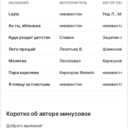
НАЗВАНИЕ
ИСПОЛНИТЕЛЬ
АВТОР ПЕСН
Layla
неизвестен
Рид Л., Мейз
Ах ты, яблонька
неизвестен
неизвестен
Куда уходит детство
Сливки
Зацепин А.
Лето прощай
Леонтьев В.
Шаинский В.
Молитва
Лесоповал
Коржуков С.
Пара королеве
Киркоров Филипп
неизвестен
Я спешу за счастьем
неизвестен
неизвестен
Коротко об авторе минусовок
Доброго времени!