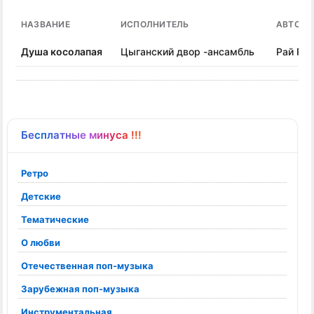
НАЗВАНИЕ
ИСПОЛНИТЕЛЬ
АВТОР 
Душа косолапая
Цыганский двор -ансамбль
Рай Ра
Бесплатные минуса !!!
Ретро
Детские
Тематические
О любви
Отечественная поп-музыка
Зарубежная поп-музыка
Инструментальная