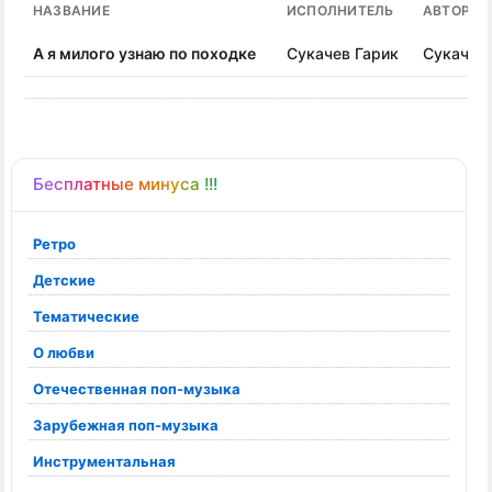
НАЗВАНИЕ
ИСПОЛНИТЕЛЬ
АВТОР П
А я милого узнаю по походке
Сукачев Гарик
Сукачев 
Бесплатные минуса !!!
Ретро
Детские
Тематические
О любви
Отечественная поп-музыка
Зарубежная поп-музыка
Инструментальная