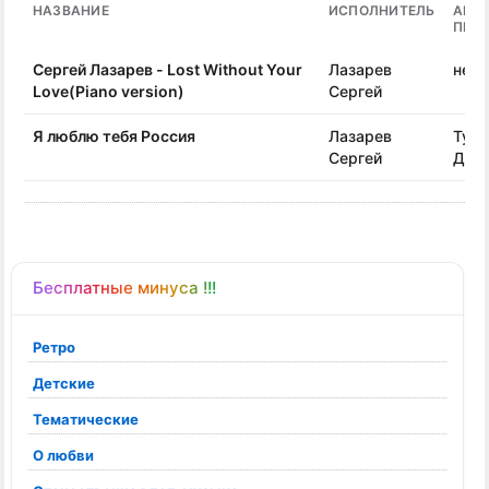
НАЗВАНИЕ
ИСПОЛНИТЕЛЬ
АВТ
ПЕС
Сергей Лазарев - Lost Without Your
Лазарев
неиз
Love(Piano version)
Сергей
Я люблю тебя Россия
Лазарев
Тух
Сергей
Дав
Бесплатные минуса !!!
Ретро
Детские
Тематические
О любви