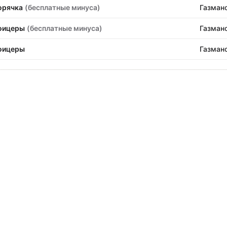
рячка
(бесплатные минуса)
Газман
фицеры
(бесплатные минуса)
Газман
фицеры
Газман