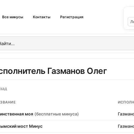
Все минусы
Контакты
Регистрация
сполнитель Газманов Олег
зад
ЗВАНИЕ
ИСПОЛН
инственная моя
(бесплатные минуса)
Газман
ымский мост Минус
Газман