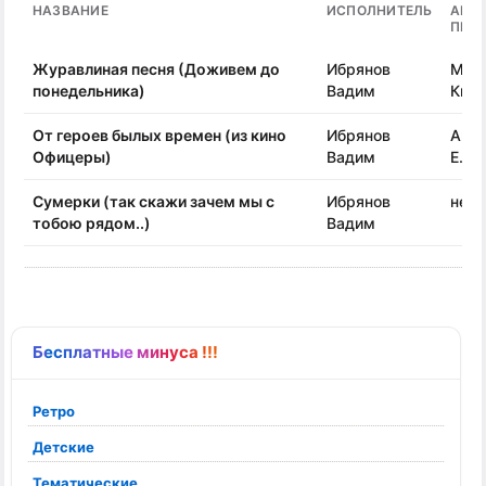
НАЗВАНИЕ
ИСПОЛНИТЕЛЬ
АВТ
ПЕС
Журавлиная песня (Доживем до
Ибрянов
Мол
понедельника)
Вадим
Кир
От героев былых времен (из кино
Ибрянов
Агра
Офицеры)
Вадим
Е.
Сумерки (так скажи зачем мы с
Ибрянов
неиз
тобою рядом..)
Вадим
Бесплатные минуса !!!
Ретро
Детские
Тематические