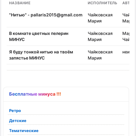
НАЗВАНИЕ
ИСПОЛНИТЕЛЬ
АВТОР
"Нитью" - pallaris2015@gmail.com
Чайковская
Чайко
Мария
Мари
В комнате цветных пелерин
Чайковская
Мари
МИНУС
Мария
Чайко
Я буду тонкой нитью на твоём
Чайковская
неизв
запястье МИНУС
Мария
Бесплатные минуса !!!
Ретро
Детские
Тематические