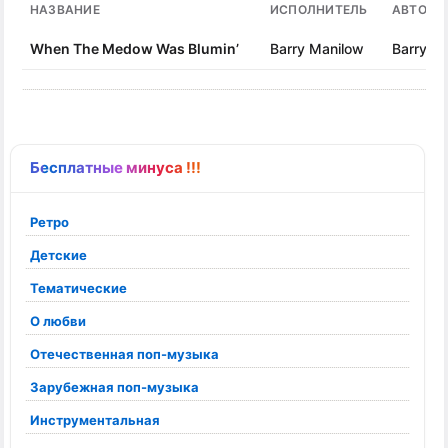
НАЗВАНИЕ
ИСПОЛНИТЕЛЬ
АВТОР 
When The Medow Was Blumin’
Barry Manilow
Barry M
Бесплатные минуса !!!
Ретро
Детские
Тематические
О любви
Отечественная поп-музыка
Зарубежная поп-музыка
Инструментальная