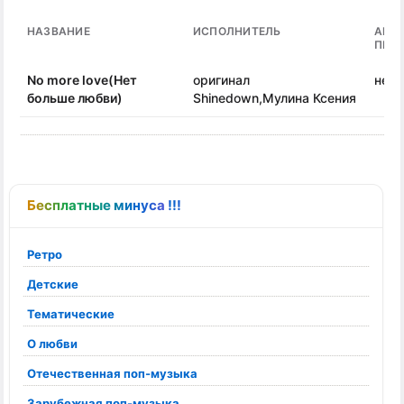
НАЗВАНИЕ
ИСПОЛНИТЕЛЬ
АВТ
ПЕС
No more love(Нет
оригинал
неиз
больше любви)
Shinedown,Мулина Ксения
Бесплатные минуса !!!
Ретро
Детские
Тематические
О любви
Отечественная поп-музыка
Зарубежная поп-музыка