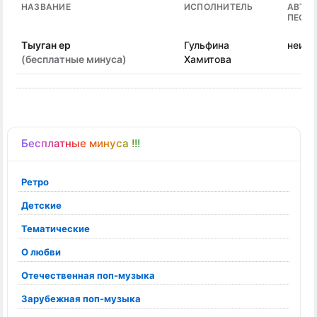
НАЗВАНИЕ
ИСПОЛНИТЕЛЬ
АВТО
ПЕСН
Тыуган ер
Гульфина
неизв
(бесплатные минуса)
Хамитова
Бесплатные минуса !!!
Ретро
Детские
Тематические
О любви
Отечественная поп-музыка
Зарубежная поп-музыка