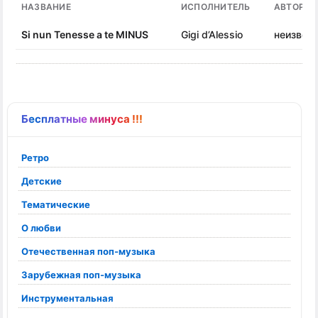
НАЗВАНИЕ
ИСПОЛНИТЕЛЬ
АВТОР П
Si nun Tenesse a te MINUS
Gigi d’Alessio
неизвес
Бесплатные минуса !!!
Ретро
Детские
Тематические
О любви
Отечественная поп-музыка
Зарубежная поп-музыка
Инструментальная