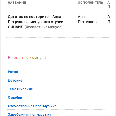
НАЗВАНИЕ
ИСПОЛНИТЕЛЬ
АВТ
ПЕС
Детство не повторится-Анна
Анна
Анн
Петряшева, минусовка студии
Петряшева
Пет
СИНАИЛ
(бесплатные минуса)
Бесплатные минуса !!!
Ретро
Детские
Тематические
О любви
Отечественная поп-музыка
Зарубежная поп-музыка